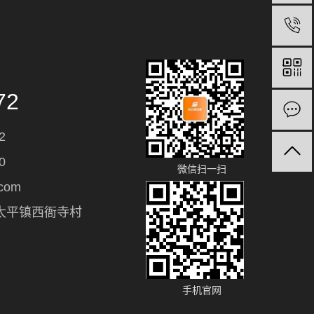
72
2
0
微信扫一扫
com
太平镇西衙寺村
手机官网