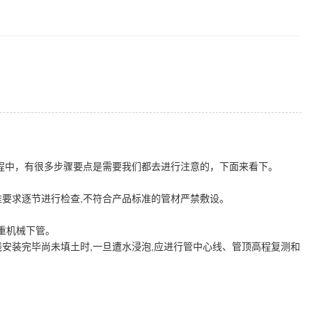
过程中，有很多步骤要点是需要我们都去进行注意的，下面来看下。
标准要求逐节进行检查,不符合产品标准的管材严禁敷设。
起重机械下管。
线安装完毕尚未填土时,一旦遭水浸泡,应进行管中心线、管顶高程复测和