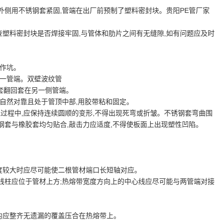
外侧用不锈钢套紧固,管端在出厂前预制了塑料密封块。贵阳PE管厂家
塑料密封块是否焊接牢固,与管体和肋片之间有无缝隙,如有问题应及时
操作坑。
同一管端。双壁波纹管
胶套翻回套在另一侧管端。
口自然对靠且处于管顶中部,用胶带粘和固定。
型过程中,应保持连续圆顺的变形,不得出现死弯或折皱。不锈钢套弯曲围
证钢套与橡胶套均匀贴合,敲击力应适度,不得使板面上出现塑性凹陷。
囻度较大时应尽可能使二根管材端口长短轴对应。
线柱应位于管材上方;热熔带宽度方向上的中心线应尽可能与两管端对接
均应整齐无遗漏的覆盖压合在热熔带上。