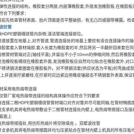
弹性连接的结构，橡胶套分两层,内层薄橡胶套,外层发泡橡胶板,在橡胶板
应符合下列要求：
接前先检查管材表面、肋片顶面是否平整破损、有无凸凹或钢带裸露。检查
波纹管
除HDPE塑钢缠绕管内杂物,清洁管端连接部位。
管道放置在地基上,对齐管道,管道连接处的地基上要挖有适合连接操作的
橡胶套套入管材端部,套入长度为橡胶套的半,然后将另一半翻折回来套在
两根管材管端对正(轴线平直),并留出不小于10mm的伸缩间隙,然后将橡
发泡橡晈板缠绕在橡胶套外面,发泡橡胶板应自然均匀贴合在橡胶套外,对
不锈诱钢活套圈套在橡胶板外。对不锈钢活套(供应状态为平板)的弯曲成
穿上并逐渐拧紧螺栓,在拧紧时应边紧边用橡皮锤敲击不锈钢套外表面,保
材采用电热熔带连接
纹管厂家电热熔带连接的结构具体操作应符合下列要求
待连接二根HDPE塑钢缠绕管管材端口对齐对靠并尽可能同轴,在管材椭
用支承机具将电热熔带敷设于二根管材连接处内壁上,电热熔带搭接口及接
垂直面上
电热熔带搭接处,用仿形热熔片将空隙填充 。双壁波纹管
开攴承机具将电热熔带撑圆并均匀压紧贴合在管材内壁上机具的所有压板