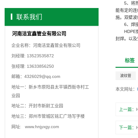
5、将
能有定的连
联系我们
施。双壁波
6、焊
HDP
河南洁宜鑫管业有限公司
封焊。以及
企业名称：河南洁宜鑫管业有限公司
刘经理: 13523535872
标签
张经理: 13633856250
波纹管
邮箱：4326029@qq.com
地址一：新乡市原阳县太平镇西衙寺村工
本文网址：
业园
地址二：开封市新尉工业园
上一篇：
地址三：郑州市管城区铭汇广场写字楼
网址: www.hnjyxgy.com
下一篇：