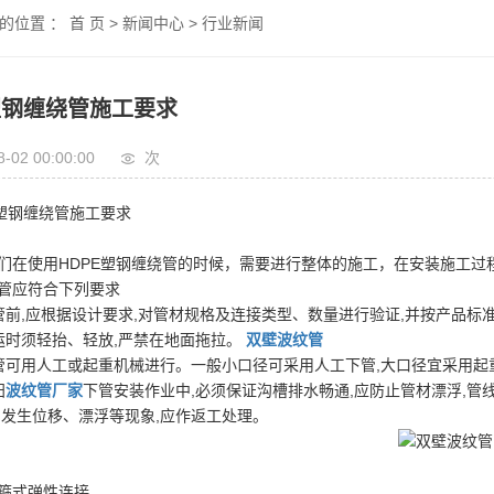
的位置 ：
首 页
>
新闻中心
>
行业新闻
塑钢缠绕管施工要求
8-02 00:00:00
次
塑钢缠绕管施工要求
们在使用HDPE塑钢缠绕管的时候，需要进行整体的施工，在安装施工
管应符合下列要求
管前,应根据设计要求,对管材规格及连接类型、数量进行验证,并按产品
运时须轻抬、轻放,严禁在地面拖拉。
双壁波纹管
管可用人工或起重机械进行。一般小口径可采用人工下管,大口径宜采用
阳
波纹管厂家
下管安装作业中,必须保证沟槽排水畅通,应防止管材漂浮,管
如发生位移、漂浮等现象,应作返工处理。
箍式弹性连接