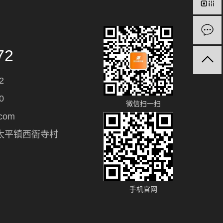
72
2
0
微信扫一扫
com
太平镇西衙寺村
手机官网