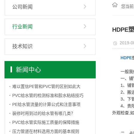
您当前
公司新闻
行业新闻
HDPE
2019-0
技术知识
HDPE
新闻中心
一般我
一、铺
1、铺
难以置信PE管和PVC管的区别如此大
2、搬
PVC给水管的检测标准和胶水粘结技巧
3、下
PE给水管流量的计算公式和注意事项
4、贵
外观检查,
装修时用到过的给水管有哪几类？
PVC给水管实际施工质量的保障措施
压力管道在材料选用方面的基本规则
二、卡