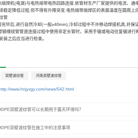
热熔焊机(电源)与电热熔带电热回路连接,依管材生产厂家提供的电流、
续稳定降低过程,但不得有升降突变,电热熔带熔焊区的表面温度在圆周上
纹管
接完毕后,进行自然冷却(一般≥40min),冷却过程中不许移动焊接机具,
E塑钢缠绕管管道连接过程中使用非定长管时，采用手锯或电动往复锯进行
安装之后应当进行检查。
双壁波纹管
河南双壁波纹管
http://www.hnjyxgy.com/news/542.html
HDPE双壁波纹管可以长期用于露天环境吗？
HDPE双壁波纹管在施工中的注意事项