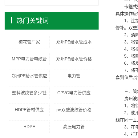
卡箍式
具体操作
热门关键词
1、连
修补。双壁
2、清
梅花管厂家
郑州PE给水管成本
3、将
4、将
5、将
MPP电力管电缆管
郑州PE给水管价格
6、将
7、将
郑州PE给水管供应
电力管
套到位后,
三、管
塑料波纹管多少钱
CPVC电力管供应
贵州波
1、将
HDPE管材供应
pe双壁波纹管价格
2、使
线在同一
HDPE
高压电力管
3、在
4、打