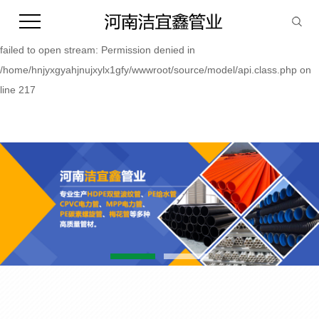
Warning:
file_put_contents(/home/hnjyxgyahjnujxylx1gfy/wwwroot/source/cache/
failed to open stream: Permission denied in
/home/hnjyxgyahjnujxylx1gfy/wwwroot/source/model/api.class.php on
line 217