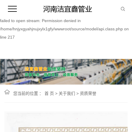
Warning:
file_put_contents(/home/hnjyxgyahjnujxylx1gfy/wwwroot/source/cache/
failed to open stream: Permission denied in
/home/hnjyxgyahjnujxylx1gfy/wwwroot/source/model/api.class.php on
line 217
您当前的位置 ：
首 页
>
关于我们
>
资质荣誉