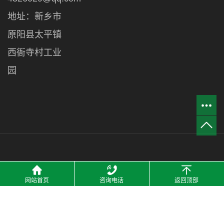
地址：新乡市
原阳县太平镇
西衙寺村工业
园
2021 © 河南洁宜鑫管业有限公司 All Rights Resrved. 备案号：
豫
网站首页
咨询电话
返回顶部
ICP备18035761号-1
技术支持：
热点科技-网站建设
主营区域：
河南
郑州
商丘
开封
许昌
驻马店
新乡
周口
洛阳
焦作
安阳
南阳
山东