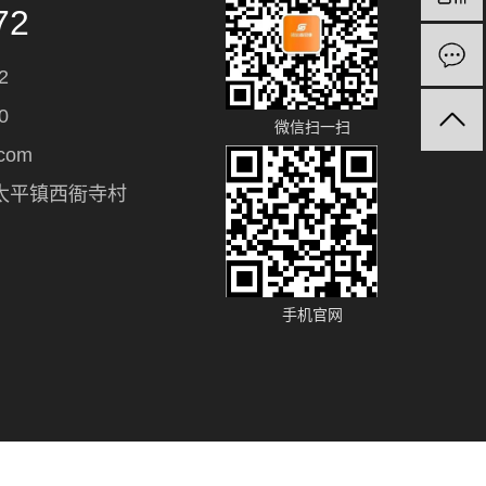
72
2
0
微信扫一扫
com
太平镇西衙寺村
手机官网