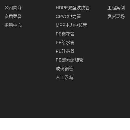
公司简介
HDPE双壁波纹管
工程案例
资质荣誉
CPVC电力管
发货现场
招聘中心
MPP电力电缆管
PE梅花管
PE给水管
PE硅芯管
PE碳素螺旋管
玻璃钢管
人工浮岛