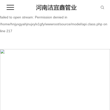
Warning:
file_put_contents(/home/hnjyxgyahjnujxylx1gfy/wwwroot/source/cache/
failed to open stream: Permission denied in
/home/hnjyxgyahjnujxylx1gfy/wwwroot/source/model/api.class.php on
line 217