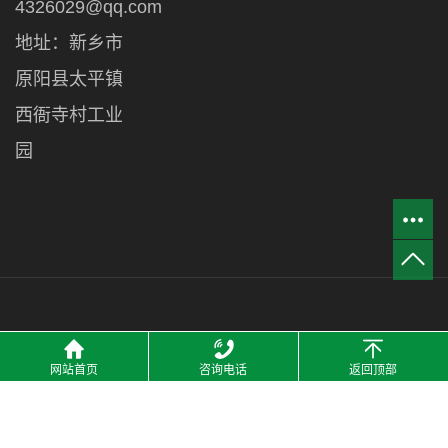
4326029@qq.com
地址：新乡市
原阳县太平镇
西衙寺村工业
园
2021 © 河南洁宜鑫管业有限公司 All Rights Resrved. 备案号：
豫
网站首页
咨询电话
返回顶部
ICP备18035761号-1
技术支持：
热点科技-网站建设
主营区域：
河南
郑州
商丘
开封
许昌
驻马店
新乡
周口
洛阳
焦作
安阳
南阳
山东