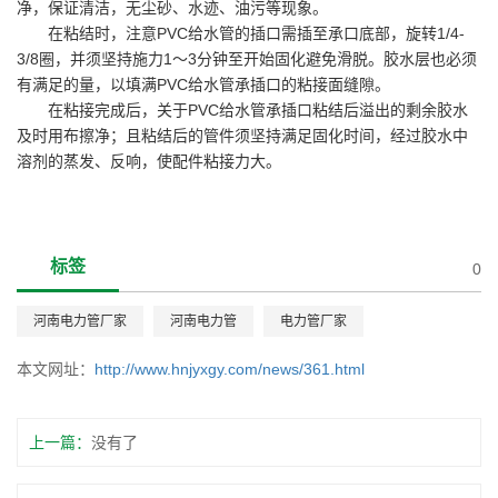
净，保证清洁，无尘砂、水迹、油污等现象。
在粘结时，注意PVC给水管的插口需插至承口底部，旋转1/4-
3/8圈，并须坚持施力1～3分钟至开始固化避免滑脱。胶水层也必须
有满足的量，以填满PVC给水管承插口的粘接面缝隙。
在粘接完成后，关于PVC给水管承插口粘结后溢出的剩余胶水
及时用布擦净；且粘结后的管件须坚持满足固化时间，经过胶水中
溶剂的蒸发、反响，使配件粘接力大。
标签
0
河南电力管厂家
河南电力管
电力管厂家
本文网址：
http://www.hnjyxgy.com/news/361.html
上一篇：
没有了