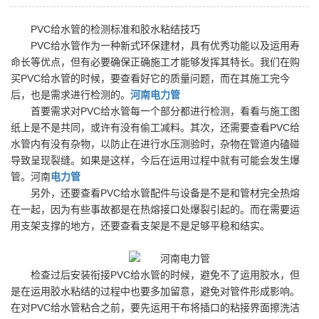
PVC给水管的检测标准和胶水粘结技巧
PVC给水管作为一种新式环保建材，具有优秀功能以及运用寿
命长等优点，但有必要确保正确施工才能够发挥其特长。我们在购
买PVC给水管的时候，要查看好它的质量问题，而在其施工完今
后，也是需求进行检测的。
河南电力管
首要需求对PVC给水管每一个部分都进行检测，看看与施工图
纸上是不是共同，或许有没有偷工减料。其次，还需要查看PVC给
水管内有没有杂物，以防止在进行水压测验时，杂物在管道内磕碰
导致呈现裂缝。如果是这样，今后在运用过程中就有可能会发生爆
管。河南
电力管
另外，还要查看PVC给水管配件与设备是不是和管材完全热熔
在一起，因为有些事故都是在热熔接口处爆裂引起的。而在需要运
用支架支撑的地方，还要查看支架是不是足够平稳和结实。
检查过后安装衔接PVC给水管的时候，避免不了运用胶水，但
是在运用胶水粘结的过程中也要多加留意，避免对管件形成影响。
在对PVC给水管粘合之前，要先运用干布将插口的粘接界面擦洗洁