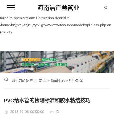
Warning:
file_put_contents(/home/hnjyxgyahjnujxylx1gfy/wwwroot/source/cache/
failed to open stream: Permission denied in
/home/hnjyxgyahjnujxylx1gfy/wwwroot/source/model/api.class.php on
line 217
您当前的位置 ：
首 页
>
新闻中心
>
行业新闻
PVC给水管的检测标准和胶水粘结技巧
2018-10-08 00:00:00
次