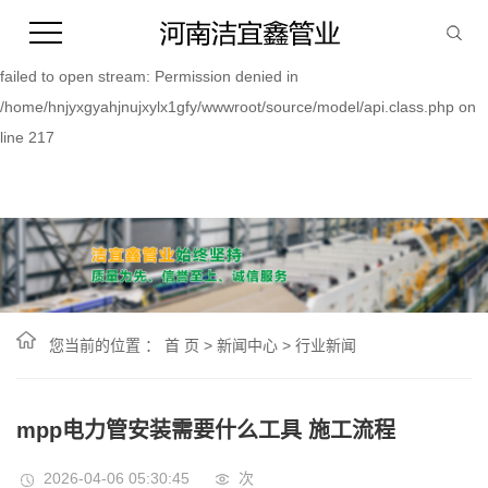
Warning:
file_put_contents(/home/hnjyxgyahjnujxylx1gfy/wwwroot/source/cache/
failed to open stream: Permission denied in
/home/hnjyxgyahjnujxylx1gfy/wwwroot/source/model/api.class.php on
line 217
您当前的位置 ：
首 页
>
新闻中心
>
行业新闻
mpp电力管安装需要什么工具 施工流程
2026-04-06 05:30:45
次