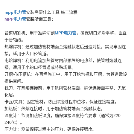
mpp电力管
安装需要什么工具 施工流程
MP
P
电力管
安装所需工具：
管道切割机：用于准确切割
MPP电力管
，确保切口光滑平整，垂直
于管轴线。
热熔焊机：通过加热管材端面至熔融状态后迅速对接，实现牢固连
接，适用于大口径管道。
电熔焊机：利用电流加热管材内部预埋的电热丝，使管材熔融连
接，适用于小的口径管道或特殊场景。
开槽机/压槽机：在直埋施工中，用于开挖沟槽和压槽，为管道敷设
提供空间。
铣刀：在热熔连接前，用于铣削管材端面，确保连接面平整、无氧
化层。
卡瓦/夹具：固定管材，防止焊接过程中位移，保证连接精度。
加热板：热熔连接时，用于加热管材端面至熔融状态。
温度计：监测加热板温度，确保焊接温度符合要求（通常为220-
240℃）。
压力计：测量焊接过程中的压力，确保连接强度。