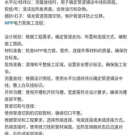
水平仪/经纬仪：测量放线时，用于确定管道铺设中线和高程。
软纸/布：清洁加热板表面，去除油污和杂物。
细砂/石子：填充管道周围空隙，保护管道并防止位移。
MPP
电力管施工流程：
设计规划：根据工程需求，确定管道走向、布置和连接方式，编制
施工图纸。
材料准备：检查MPP电力管、管件、连接件等材料的质量，确保符
合标准。
现场准备：清理和平整施工区域，设置安全警示标志，确保施工安
全。
测量放线：根据设计图纸，使用水平仪或经纬仪确定管道铺设中
线，撒上白灰线标识。
开挖沟槽：使用开槽机开挖沟槽，宽度需符合设计要求，确保沟槽
底部平整。
管道切割与连接：
使用管道切割机切割管材，确保切口平整。
根据管径和工程要求，选择热熔连接、电熔连接或承插连接方式。
热熔连接时，使用铣刀铣削管材端面，加热至熔融状态后迅速对
接，后形成牢固连接。