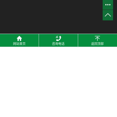
网站首页
咨询电话
返回顶部
2021 © 河南洁宜鑫管业有限公司 All Rights Resrved. 备案号：
豫
ICP备18035761号-1
技术支持：
热点科技-网站建设
主营区域：
河南
郑州
商丘
开封
许昌
驻马店
新乡
周口
洛阳
焦作
安阳
南阳
山东
热推信息
|
企业分站
|
网站地图
|
RSS
|
XML