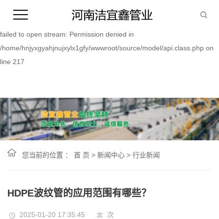
Warning:
file_put_contents(/home/hnjyxgyahjnujxylx1gfy/wwwroot/source/cache/
failed to open stream: Permission denied in
/home/hnjyxgyahjnujxylx1gfy/wwwroot/source/model/api.class.php on
line 217
您当前的位置 ：
首 页
>
新闻中心
>
行业新闻
HDPE波纹管的应用范围有哪些？
2025-01-20 17:35:45
次