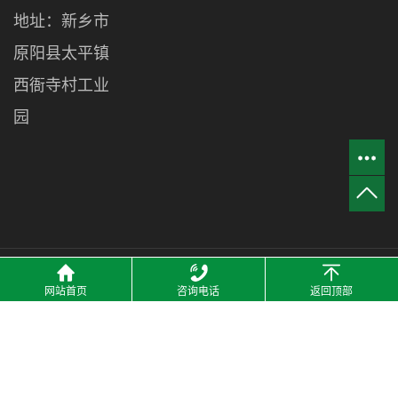
地址：新乡市
原阳县太平镇
西衙寺村工业
园
网站首页
咨询电话
返回顶部
2021 © 河南洁宜鑫管业有限公司 All Rights Resrved. 备案号：
豫
ICP备18035761号-1
技术支持：
热点科技-网站建设
主营区域：
河南
郑州
商丘
开封
许昌
驻马店
新乡
周口
洛阳
焦作