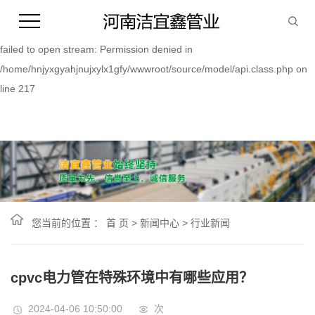
Warning:
file_put_contents(/home/hnjyxgyahjnujxylx1gfy/wwwroot/source/cache/
failed to open stream: Permission denied in
/home/hnjyxgyahjnujxylx1gfy/wwwroot/source/model/api.class.php on
line 217
您当前的位置 ：
首 页
>
新闻中心
>
行业新闻
cpvc电力管在特殊环境中有哪些应用？
2024-04-06 10:50:00
次