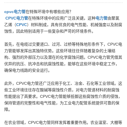
cpvc电力管
在特殊环境中有哪些应用？
CPVC电力管
在特殊环境中的应用广泛且关键。这种
电力管
由聚氯
乙烯（
CPVC
）材料制成，具有优良的电气性能、机械强度以及耐腐
蚀性，因此特别适用于一些复杂和严苛的环境条件。
首先，在电缆过交要道口、过河、过桥等特殊地形条件下，CPVC电
力管能够发挥出其独特优势。这些环境往往伴随着复杂的土壤结
构、强烈的外部压力以及潜在的化学腐蚀问题。CPVC电力管凭借其
优异的抗压、抗冲击和抗腐蚀性能，能够在这些环境中稳定工作，
确保电力线路的安全运行。
此外，CPVC电力管还广泛应用于化工、冶金、石化等工业领域。这
些工业环境往往存在酸碱等腐蚀性介质，对电力管道材料的耐腐蚀
性能提出了高要求。CPVC电力管能够抵御这些腐蚀性介质的侵蚀，
保持管道的完整性和电气性能，为工业电力配管系统提供可靠的保
障。
在农业领域，CPVC电力管同样发挥着重要作用。农业温室、大棚等