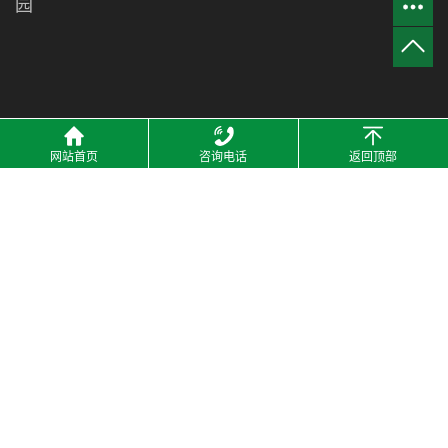
园
网站首页
咨询电话
返回顶部
2021 © 河南洁宜鑫管业有限公司 All Rights Resrved. 备案号：
豫
ICP备18035761号-1
技术支持：
热点科技-网站建设
主营区域：
河南
郑州
商丘
开封
许昌
驻马店
新乡
周口
洛阳
焦作
安阳
南阳
山东
热推信息
|
企业分站
|
网站地图
|
RSS
|
XML