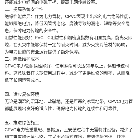
还能减少电缆间的电磁干扰，提高电网传输效率。
二、提高系统安全性
绝缘性能优异：作为电力管材，CPVC表现出出众的电气绝缘性能，
能够隔绝电流，降低因管线老化、腐蚀导致的漏电、短路等安全隐
患，保障电力传输的安全性。
阻燃性能良好：PVC - C阻燃性和烟密度指数有明显提高，能离火即
熄，在火灾中能够保持一定的耐火时间，减少火灾对管材的影响，
为电力设施的安全运行提供了额外保障。
三、降低维护成本
CPVC电力管耐候性能好，使用寿命可长达50年以上，远超传统材
料。这意味着在长期使用过程中，减少了更换维修的频率，从而降
低了长期运营成本。
四、适应复杂环境
无论是潮湿的沼泽地、盐碱地，还是严寒的冰雪地带，CPVC电力管
都能展现出良好的适应性，确保电力传输的连续性和可靠性。
五、推进绿色施工
CPVC电力管重量轻、易搬运，且安装过程中无需特殊设备，减少了
施工难度和环境污染。其采用承插式连接，安装连接方便、快捷、