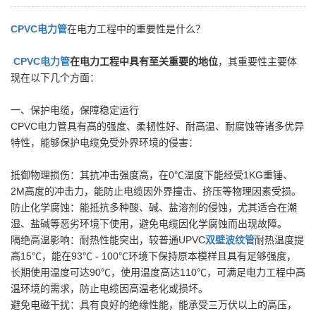
CPVC电力管
在电力工程中的重要性是什么？
CPVC
电力管
在电力工程中具有至关重要的地位
，其重要性主要体
现在以下几个方面：
一、保护电缆，保障稳定运行
CPVC电力管具有高的强度、柔韧性好、耐高温、耐腐蚀等诸多优异
特性，能够保护电缆免受外界环境的侵害：
抵御物理损伤：其抗冲击强度高，在0℃温度下能经受1KG重锤、
2M高度的冲击力，能防止电缆因外界撞击、挤压等物理因素受损。
防止化学腐蚀：能抵抗多种酸、碱、盐溶剂的侵蚀，尤其适合在潮
湿、盐碱等恶劣环境下使用，避免电缆因化学腐蚀而出现故障。
隔绝高温影响：耐热性能突出，较普通UPVC
双壁波纹管
耐热温度提
高15℃，能在93℃ - 100℃环境下保持原本模样且具有足够强度，
长期使用温度可达90℃，使用温度高达110℃，可满足电力工程中高
温环境的需求，防止电缆因高温老化或损坏。
避免电磁干扰：具有良好的绝缘性能，能承受三万伏以上的高压，