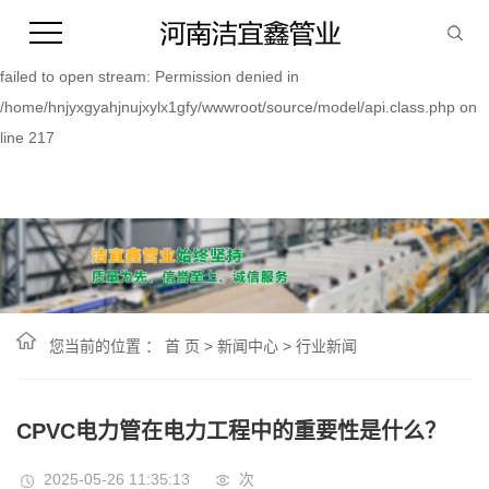
Warning:
file_put_contents(/home/hnjyxgyahjnujxylx1gfy/wwwroot/source/cache/
failed to open stream: Permission denied in
/home/hnjyxgyahjnujxylx1gfy/wwwroot/source/model/api.class.php on
line 217
您当前的位置 ：
首 页
>
新闻中心
>
行业新闻
CPVC电力管在电力工程中的重要性是什么？
2025-05-26 11:35:13
次